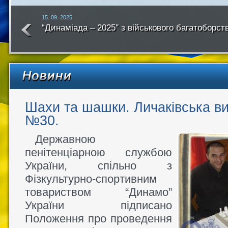
15. 09. 2025
“Динаміада – 2025″ з військового багатоборст
року
Шахи та шашки. Личаківська ви
№30.
Державною
пенітенціарною службою
України, спільно з
Фізкультурно-спортивним
товариством “Динамо”
України підписано
Положення про проведення