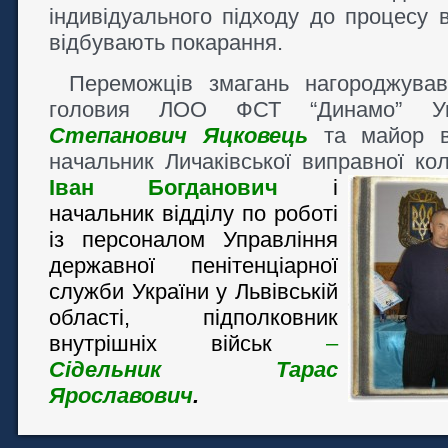
індивідуального підходу до процесу 
відбувають покарання.
Переможців змагань нагороджува
головия ЛОО ФСТ “Динамо” 
Степанович Яцковець
та майор вн
начальник Личаківської виправної ко
Іван Богданович
і
начальник відділу по роботі
із персоналом Управління
державної пенітенціарної
служби України у Львівській
області, підполковник
внутрішніх військ
–
Сідельник Тарас
Ярославович
.