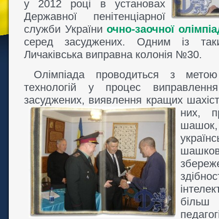
у 2012 році в установах
Державної пенітенціарної
служби України
очно-заочної олімпі
серед засуджених. Одним із так
Личаківська виправна колонія №30.
Олімпіада проводиться з метою 
технологій у процес виправлення 
засуджених, виявлення кращих шахіст
них, п
шашо
україн
шашко
збере
здібнос
інтел
біль
педаго