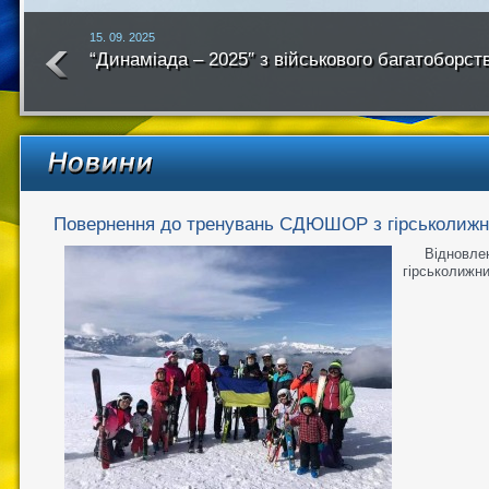
15. 09. 2025
“Динаміада – 2025″ з військового багатоборст
року
Повернення до тренувань СДЮШОР з гірськолижн
Відновл
гірськолижни