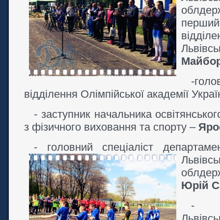
облдерж
перший
відділ
Львівс
Майбо
-гол
відділення Олімпійської академії Укра
- заступник начальника освітянськог
з фізичного виховання та спорту –
Яро
- головний спеціаліст департам
Львівсь
облдер
Юрій С
- г
Львів