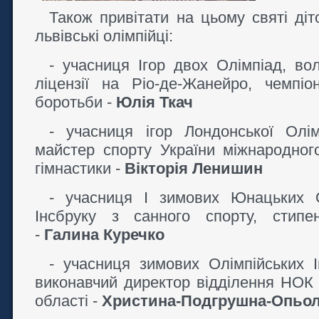
Також привітати на цьому святі діт
львівські олімпійці:
- учасниця Ігор двох Олімпіад, вол
ліцензії на Ріо-де-Жанейро, чемпіо
боротьби -
Юлія Ткач
- учасниця ігор Лондонської Олі
майстер спорту України міжнародног
гімнастики -
Вікторія Ленишин
- учасниця І зимових Юнацьких О
Інсбруку з санного спорту, стипе
-
Галина Куречко
- учасниця зимових Олімпійських І
виконавчий директор відділення НОК У
області -
Христина-Подгрушна-Опьо