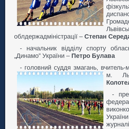
фізкуль
дисп
Грома
Львівсь
облдержадміністрації –
Степан Серед
- начальник відділу спорту облас
„Динамо” України –
Петро Булава
- головний суддя змагань, вчител
м. Л
Колоте
- пре
федерац
виконк
України
журналі