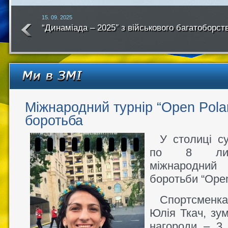
15. 09. 2025
“Динаміада – 2025″ з військового багатоборст
року
Міжнародний турнір “Open Pola
боротьба
У столиці су
по 8 липн
міжнародний
боротьби “Open
Спортсменка 
Юлія Ткач, зу
нагороди – 3 