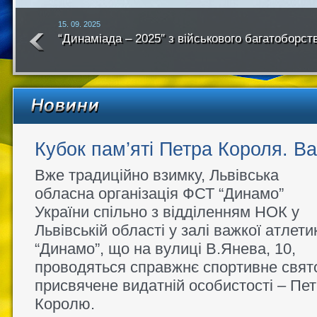
15. 09. 2025
“Динаміада – 2025″ з військового багатоборст
року
Кубок пам’яті Петра Короля. В
Вже традиційно взимку, Львівська
обласна організація ФСТ “Динамо”
України спільно з відділенням НОК у
Львівській області у залі важкої атлети
“Динамо”, що на вулиці В.Янева, 10,
проводяться справжнє спортивне свят
присвячене видатній особистості – Пе
Королю.