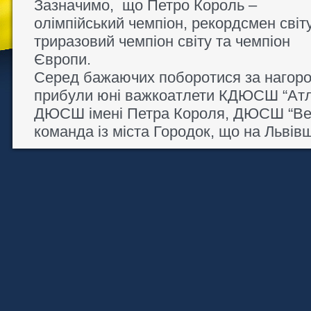
Зазначимо, що Петро Король –
олімпійський чемпіон, рекордсмен світу
триразовий чемпіон світу та чемпіон
Європи.
Серед бажаючих поборотися за нагоро
прибули юні важкоатлети КДЮСШ “Атле
ДЮСШ імені Петра Короля, ДЮСШ “Вес
команда із міста Городок, що на Львівщ