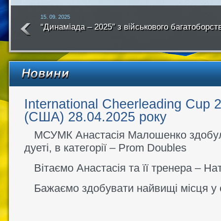
15. 09. 2025
“Динаміада – 2025″ з військового багатоборст
року
International Cheerleading Cup
(США) 28.04.2025 року
МСУМК Анастасія Малошенко здобул
дуеті, в категорії – Prom Doubles
Вітаємо Анастасія та її тренера – Н
Бажаємо здобувати найвищі місця у 