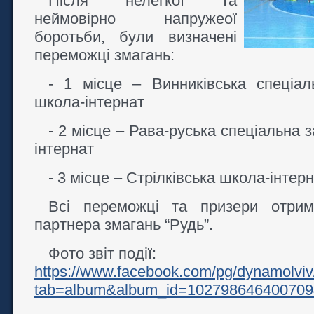
Після нелегкої та
неймовірно напружеої
боротьби, були визначені
переможці змагань:
- 1 місце – Винниківська спеціал
школа-інтернат
- 2 місце – Рава-руська спеціальна 
інтернат
- 3 місце – Стрілківська школа-інтер
Всі переможці та призери отрим
партнера змагань “Рудь”.
Фото звіт події:
https://www.facebook.com/pg/dynamolviv
tab=album&album_id=102798646400709