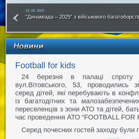
15. 09. 2025
“Динаміада – 2025″ з військового багатоборст
року
Football for kids
24 березня в палаці спроту 
вул.Вітовського, 53, проводились 
серед дітей, які перебувають в конфлік
із багатодітних та малозабезпечени
переселенців з зони АТО та дітей, бать
час проведення АТО “FOOTBALL FOR 
Серед почесних гостей заходу були п