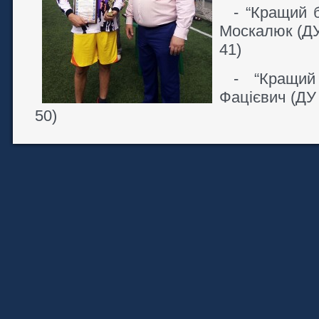
- “Кращий 
Москалюк (Д
41)
- “Кращий
Фацієвич (ДУ
50)