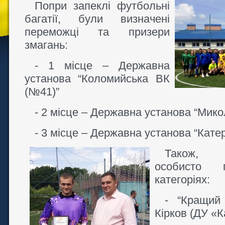
Попри запеклі футбольні
багатії, були визначені
переможці та призери
змагань:
- 1 місце – Державна
установа “Коломийська ВК
(№41)”
- 2 місце – Державна установа “Мико
- 3 місце – Державна установа “Кате
Також, б
особисто 
категоріях:
- “Кращий
Кірков (ДУ «К