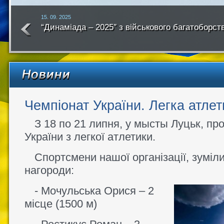
15. 09. 2025
“Динаміада – 2025″ з військового багатоборст
року
Чемпіонат України. Легка атлет
З 18 по 21 липня, у мысты Луцьк, п
України з легкої атлетики.
Спортсмени нашої організації, зуміли
нагороди:
- Мочульська Орися – 2
місце (1500 м)