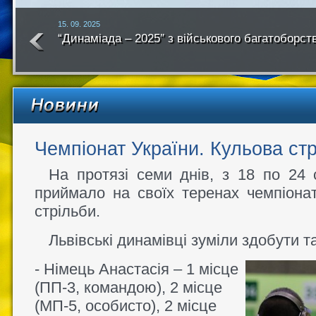
15. 09. 2025
“Динаміада – 2025″ з військового багатоборст
року
Чемпіонат України. Кульова ст
На протязі семи днів, з 18 по 24 с
приймало на своїх теренах чемпіонат
стрільби.
Львівські динамівці зуміли здобути т
- Німець Анастасія – 1 місце
(ПП-3, командою), 2 місце
(МП-5, особисто), 2 місце