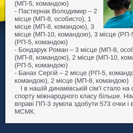
(МП-5, командою)
- Пастернак Володимир – 2
місце (МП-8, особисто), 1
місце (МП-8, командою), 3
місце (МП-10, командою), 3 місце (РП-5
(РП-5, командою)
- Бондарук Роман – 3 місце (МП-8, особ
(МП-8, командою), 2 місце (МП-10, ком
(РП-5, командою)
- Банах Сергій – 2 місце (РП-5, команд
командою), 2 місце (МП-8, командою)
І в нашій динамівській сім’ї стало н
спорту міжнародного класу більше. Ні
вправі ПП-3 зуміла здобути 573 очки і
МСМК.