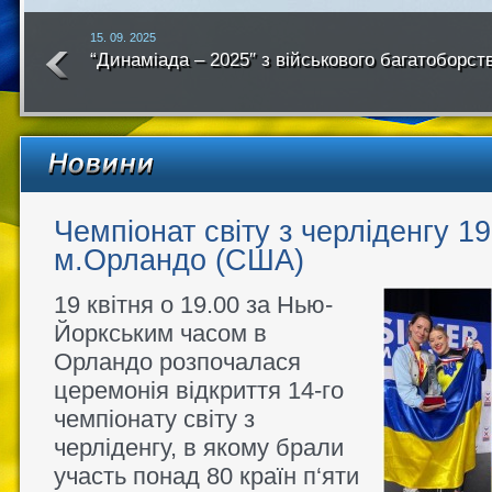
15. 09. 2025
“Динаміада – 2025″ з військового багатоборст
року
Чемпіонат світу з черліденгу 1
м.Орландо (США)
19 квітня о 19.00 за Нью-
Йоркським часом в
Орландо розпочалася
церемонія відкриття 14-го
чемпіонату світу з
черліденгу, в якому брали
участь понад 80 країн п‘яти