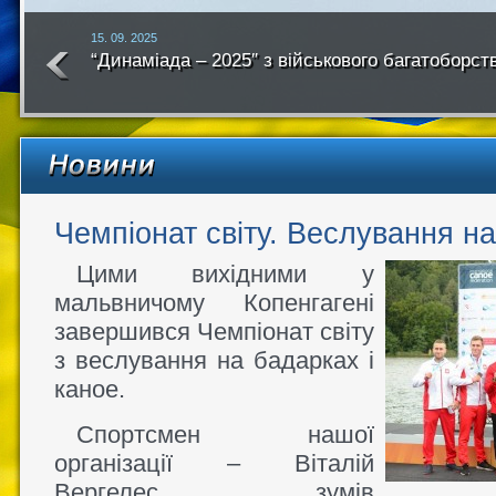
15. 09. 2025
“Динаміада – 2025″ з військового багатоборст
року
Чемпіонат світу. Веслування н
Цими вихідними у
мальвничому Копенгагені
завершився Чемпіонат світу
з веслування на бадарках і
каное.
Спортсмен нашої
організації – Віталій
Вергелес, зумів