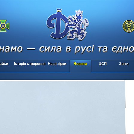
айси
Історія створення
Наші зірки
Новини
ЦСП
Звіти