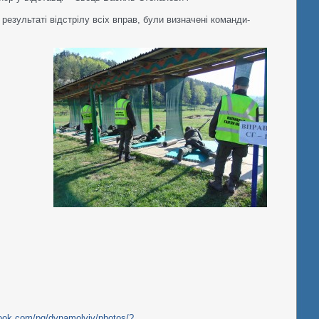
 результаті відстрілу всіх вправ, були визначені команди-
ook.com/pg/dynamolviv/photos/?