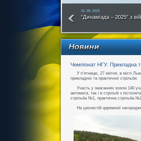
15. 09. 2025
“Динаміада – 2025″ з ві
року
Чемпіонат НГУ. Прикладна т
У п’ятницю, 27 квітня, в місті Ль
прикладної та практичної стрільби.
Участь у змаганнях взяли 140 учас
автомата, так і в стрільбі з пістоле
стрільба №1, практична стрільба №2
На урочистій церемонії нагородж