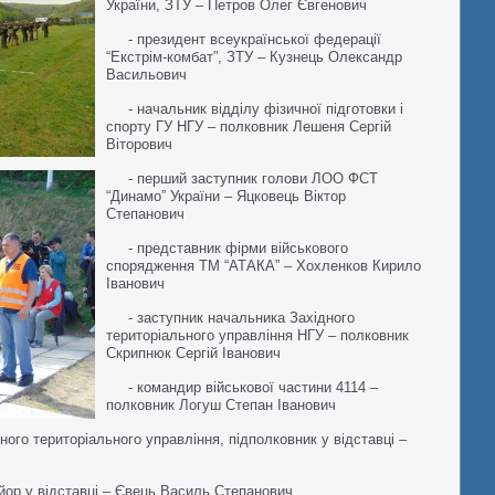
України, ЗТУ – Петров Олег Євгенович
- президент всеукраїнської федерації
“Екстрім-комбат”, ЗТУ – Кузнець Олександр
Васильович
- начальник відділу фізичної підготовки і
спорту ГУ НГУ – полковник Лешеня Сергій
Віторович
- перший заступник голови ЛОО ФСТ
“Динамо” України – Яцковець Віктор
Степанович
- представник фірми військового
спорядження ТМ “АТАКА” – Хохленков Кирило
Іванович
- заступник начальника Західного
територіального управління НГУ – полковник
Скрипнюк Сергій Іванович
- командир військової частини 4114 –
полковник Логуш Степан Іванович
дного територіального управління, підполковник у відставці –
йор у відставці – Євець Василь Степанович