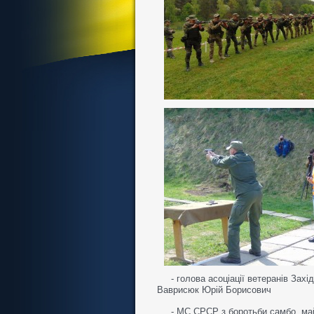
- голова асоціації ветеранів Захі
Ваврисюк Юрій Борисович
- МС СРСР з боротьби самбо, ма