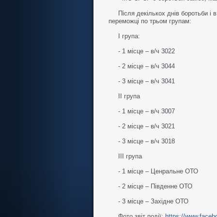
Після декількох днів боротьби і в
переможці по трьом групам:
І група:
- 1 місце – в/ч 3022
- 2 місце – в/ч 3044
- 3 місце – в/ч 3041
ІІ група
- 1 місце – в/ч 3007
- 2 місце – в/ч 3021
- 3 місце – в/ч 3018
ІІІ група
- 1 місце – Ценральне ОТО
- 2 місце – Південне ОТО
- 3 місце – Західне ОТО
Фото звіт події:
https://www.faceb