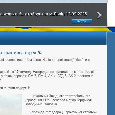
йськового багатоборства м.Львів 12.09.2025
читати
а практична стрільба
вові, завершився Чемпіонат Національної гвардії України з
ників із 17 команд. Нагороди розігрувались, як і в стрільбі з
та у таких вправах: ПМ-7, ПМ-4, АК-4, СГД-3, АК-2, практична
.
ення були присутні:
- начальник Західного територіального
управління НГУ – генерал-майор Гордійчук
Володимир Іванович
- президент федерації практичної стрільби